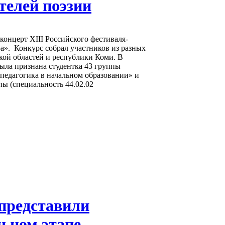
телей поэзии
 концерт ХIII Российского фестиваля-
а». Конкурс собрал участников из разных
кой областей и республики Коми. В
ыла признана студентка 43 группы
педагогика в начальном образовании» и
пы (специальность 44.02.02
представили
льном этапе