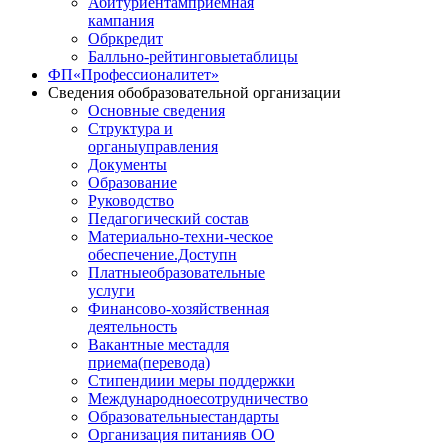
Абитуриентам
приемная
кампания
Обркредит
Балльно-рейтинговые
таблицы
ФП
«Профессионалитет»
Сведения об
образовательной организации
Основные сведения
Структура и
органы
управления
Документы
Образование
Руководство
Педагогический состав
Материально-техни
-ческое
обеспечение.Доступн
Платные
образовательные
услуги
Финансово
-хозяйственная
деятельность
Вакантные места
для
приема(перевода)
Стипендии
и меры поддержки
Международное
сотрудничество
Образовательные
стандарты
Организация питания
в ОО