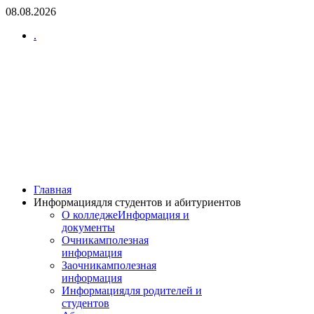
08.08.2026
.
Главная
Информация
для студентов и абитуриентов
О колледже
Информация и
документы
Очникам
полезная
информация
Заочникам
полезная
информация
Информация
для родителей и
студентов