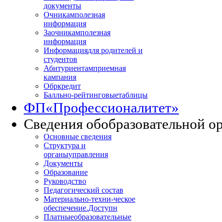
документы
Очникам
полезная
информация
Заочникам
полезная
информация
Информация
для родителей и
студентов
Абитуриентам
приемная
кампания
Обркредит
Балльно-рейтинговые
таблицы
ФП
«Профессионалитет»
Сведения об
образовательной о
Основные сведения
Структура и
органы
управления
Документы
Образование
Руководство
Педагогический состав
Материально-техни
-ческое
обеспечение.Доступн
Платные
образовательные