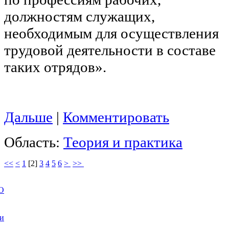
должностям служащих,
необходимым для осуществления
трудовой деятельности в составе
таких отрядов».
Дальше
|
Комментировать
Область:
Теория и практика
<<
<
1
[
2
]
3
4
5
6
>
>>
О
ии