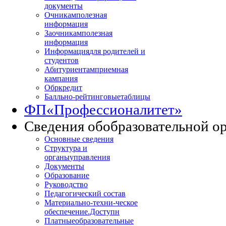
документы
Очникам
полезная
информация
Заочникам
полезная
информация
Информация
для родителей и
студентов
Абитуриентам
приемная
кампания
Обркредит
Балльно-рейтинговые
таблицы
ФП
«Профессионалитет»
Сведения об
образовательной о
Основные сведения
Структура и
органы
управления
Документы
Образование
Руководство
Педагогический состав
Материально-техни
-ческое
обеспечение.Доступн
Платные
образовательные