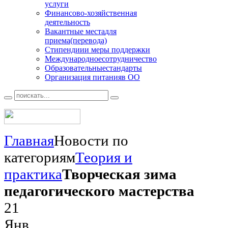
услуги
Финансово
-хозяйственная
деятельность
Вакантные места
для
приема(перевода)
Стипендии
и меры поддержки
Международное
сотрудничество
Образовательные
стандарты
Организация питания
в ОО
Главная
Новости по
категориям
Теория и
практика
Творческая зима
педагогического мастерства
21
Янв