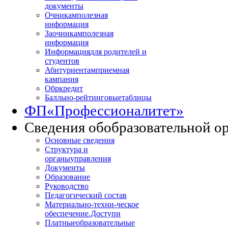
документы
Очникам
полезная
информация
Заочникам
полезная
информация
Информация
для родителей и
студентов
Абитуриентам
приемная
кампания
Обркредит
Балльно-рейтинговые
таблицы
ФП
«Профессионалитет»
Сведения об
образовательной о
Основные сведения
Структура и
органы
управления
Документы
Образование
Руководство
Педагогический состав
Материально-техни
-ческое
обеспечение.Доступн
Платные
образовательные