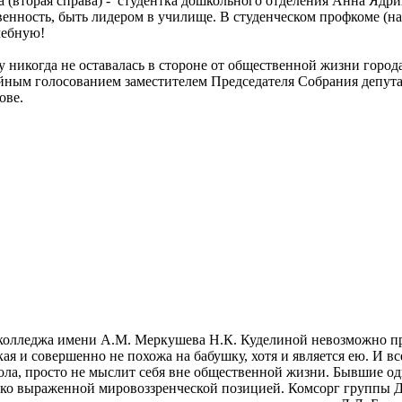
а (вторая справа) - студентка дошкольного отделения Анна Ядр
твенность, быть лидером в училище. В студенческом профкоме (н
учебную!
никогда не оставалась в стороне от общественной жизни города
 тайным голосованием заместителем Председателя Собрания депу
ове.
о колледжа имени А.М. Меркушева Н.К. Куделиной невозможно п
я и совершенно не похожа на бабушку, хотя и является ею. И вс
ола, просто не мыслит себя вне общественной жизни. Бывшие о
ярко выраженной мировоззренческой позицией. Комсорг группы 