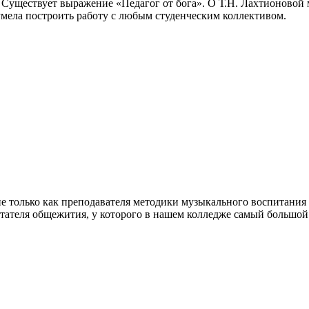
 Существует выражение «Педагог от бога». О Т.Н. Лахтионовой 
умела построить работу с любым студенческим коллективом.
е только как преподавателя методики музыкального воспитания
итателя общежития, у которого в нашем колледже самый большой 