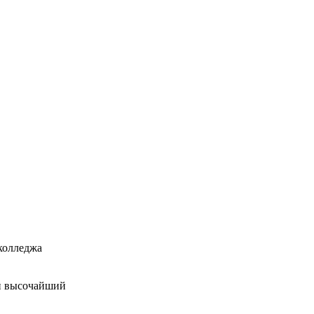
 колледжа
 и высочайший