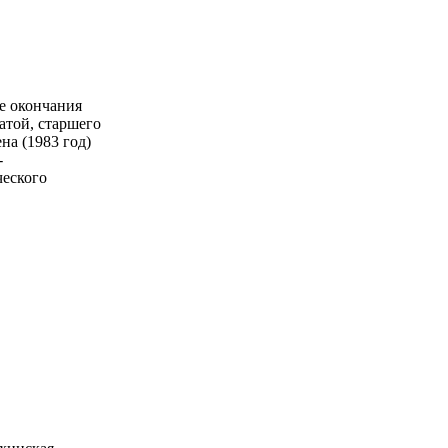
е окончания
атой, старшего
на (1983 год)
-
ческого