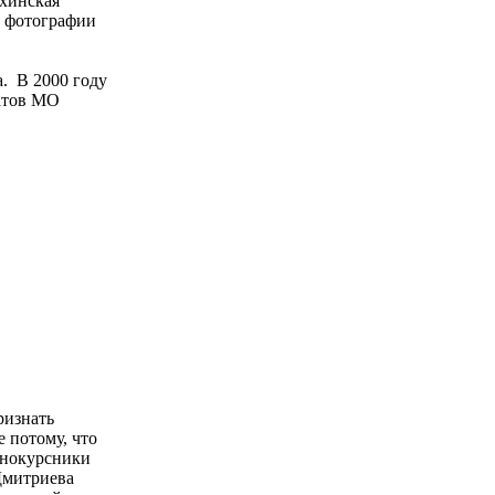
ихинская
а фотографии
. В 2000 году
татов МО
ризнать
е потому, что
днокурсники
Дмитриева