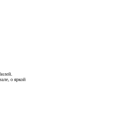
билей.
але, о яркой