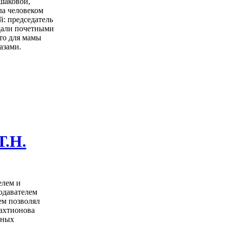
ьшаковой,
ла человеком
й: председатель
ждали почетными
то для мамы
азами.
Т.Н.
елем и
одавателем
ем позволял
ахтионова
нных