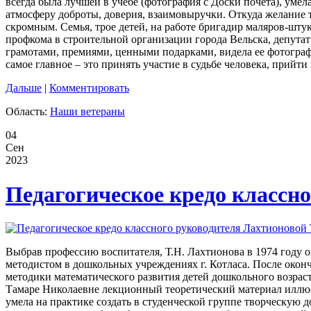
всегда была лучшей в учебе (фотография с Доски почета), умел
атмосферу доброты, доверия, взаимовыручки. Откуда желание
скромным. Семья, трое детей, на работе бригадир маляров-штук
профкома в строительной организации города Вельска, депута
грамотами, премиями, ценными подарками, видела ее фотограф
самое главное – это принять участие в судьбе человека, прийт
Дальше
|
Комментировать
Область:
Наши ветераны
04
Сен
2023
Педагогическое кредо классно
Выбрав профессию воспитателя, Т.Н. Лахтионова в 1974 году о
методистом в дошкольных учреждениях г. Котласа. После оконч
методики математического развития детей дошкольного возрас
Тамаре Николаевне лекционный теоретический материал иллюс
умела на практике создать в студенческой группе творческую