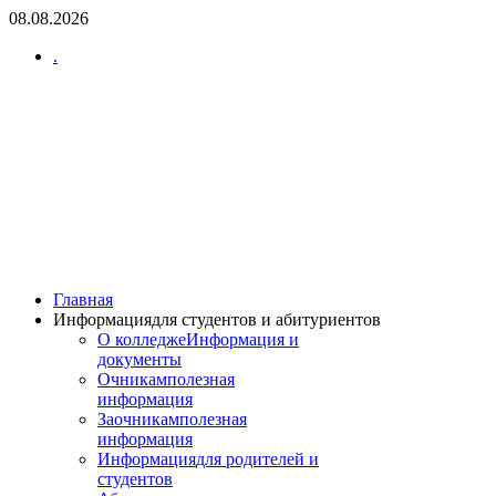
08.08.2026
.
Главная
Информация
для студентов и абитуриентов
О колледже
Информация и
документы
Очникам
полезная
информация
Заочникам
полезная
информация
Информация
для родителей и
студентов