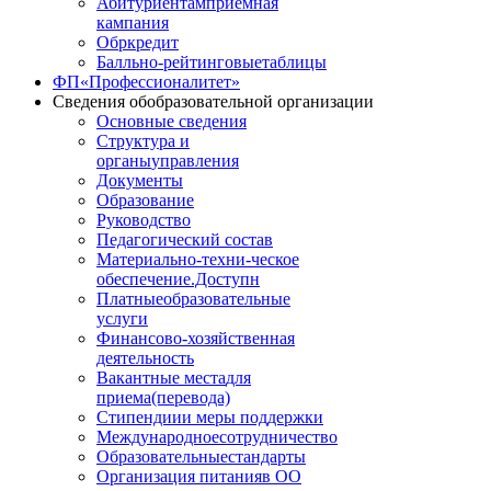
Абитуриентам
приемная
кампания
Обркредит
Балльно-рейтинговые
таблицы
ФП
«Профессионалитет»
Сведения об
образовательной организации
Основные сведения
Структура и
органы
управления
Документы
Образование
Руководство
Педагогический состав
Материально-техни
-ческое
обеспечение.Доступн
Платные
образовательные
услуги
Финансово
-хозяйственная
деятельность
Вакантные места
для
приема(перевода)
Стипендии
и меры поддержки
Международное
сотрудничество
Образовательные
стандарты
Организация питания
в ОО