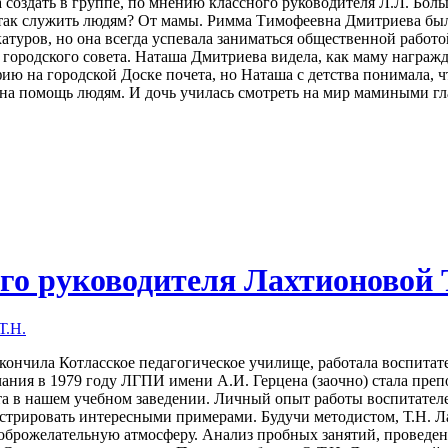
а создать в группе, по мнению классного руководителя Л.Л. Бол
 так служить людям? От мамы. Римма Тимофеевна Дмитриева бы
атуров, но она всегда успевала заниматься общественной работо
т городского совета. Наташа Дмитриева видела, как маму награ
ию на городской Доске почета, но Наташа с детства понимала, ч
и на помощь людям. И дочь училась смотреть на мир мамиными гл
го руководителя Лахтионовой 
кончила Котласское педагогическое училище, работала воспитат
ания в 1979 году ЛГПИ имени А.И. Герцена (заочно) стала преп
та в нашем учебном заведении. Личный опыт работы воспитател
трировать интересными примерами. Будучи методистом, Т.Н. Л
 доброжелательную атмосферу. Анализ пробных занятий, проведе