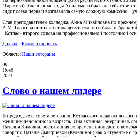
На черно-белой любительской фотографии из 80-х годов 20 век
(Тарасова). Уже в юные годы Анна умела брать на себя ответс
сидит слева первая) возглавляла самую сложную комиссию – 
Став преподавателем колледжа, Анна Михайловна по-прежнему 
А.М. Тарасова не только стала депутатом, но и была избрана
«Котлас» второго созыва на профессиональной постоянной осн
Дальше
|
Комментировать
Область:
Наши ветераны
09
Нояб
2023
Слово о нашем лидере
В председателе совета ветеранов Котласского педагогическог
женщину пенсионного возраста. Она активная, энергичная, ярка
Наталия Кимовна, воспитанная во времена пионерии и комсом
говорят о Наташе Дмитриевой (Куделиной) как о студентке с 