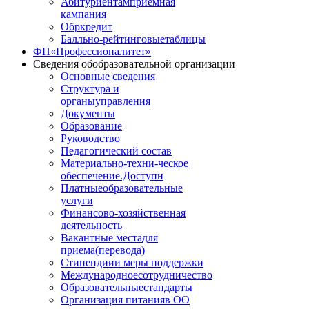
Абитуриентам
приемная
кампания
Обркредит
Балльно-рейтинговые
таблицы
ФП
«Профессионалитет»
Сведения об
образовательной организации
Основные сведения
Структура и
органы
управления
Документы
Образование
Руководство
Педагогический состав
Материально-техни
-ческое
обеспечение.Доступн
Платные
образовательные
услуги
Финансово
-хозяйственная
деятельность
Вакантные места
для
приема(перевода)
Стипендии
и меры поддержки
Международное
сотрудничество
Образовательные
стандарты
Организация питания
в ОО