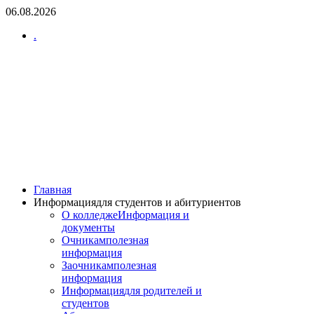
06.08.2026
.
Главная
Информация
для студентов и абитуриентов
О колледже
Информация и
документы
Очникам
полезная
информация
Заочникам
полезная
информация
Информация
для родителей и
студентов