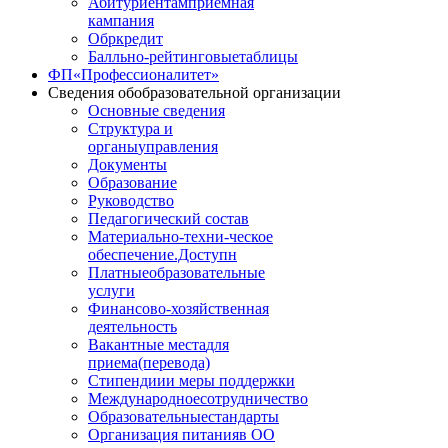
Абитуриентам
приемная
кампания
Обркредит
Балльно-рейтинговые
таблицы
ФП
«Профессионалитет»
Сведения об
образовательной организации
Основные сведения
Структура и
органы
управления
Документы
Образование
Руководство
Педагогический состав
Материально-техни
-ческое
обеспечение.Доступн
Платные
образовательные
услуги
Финансово
-хозяйственная
деятельность
Вакантные места
для
приема(перевода)
Стипендии
и меры поддержки
Международное
сотрудничество
Образовательные
стандарты
Организация питания
в ОО