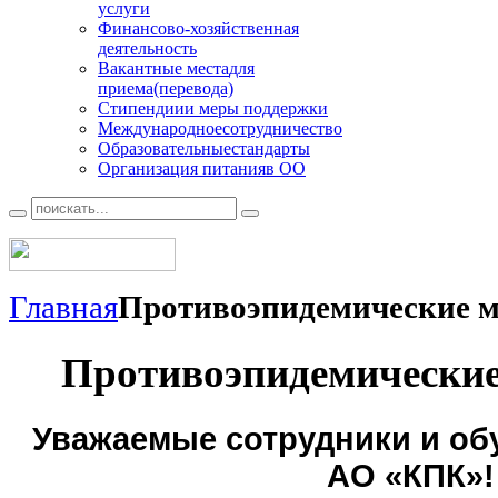
услуги
Финансово
-хозяйственная
деятельность
Вакантные места
для
приема(перевода)
Стипендии
и меры поддержки
Международное
сотрудничество
Образовательные
стандарты
Организация питания
в ОО
Главная
Противоэпидемические 
Противоэпидемически
Уважаемые сотрудники и о
АО «КПК»!