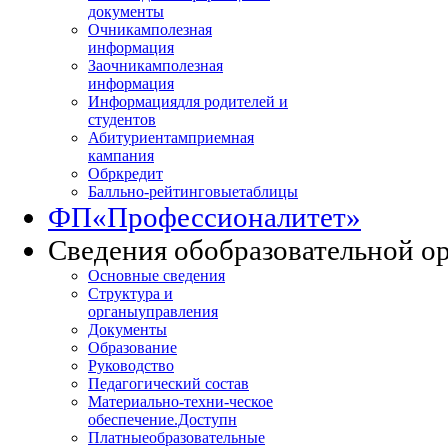
документы
Очникам
полезная
информация
Заочникам
полезная
информация
Информация
для родителей и
студентов
Абитуриентам
приемная
кампания
Обркредит
Балльно-рейтинговые
таблицы
ФП
«Профессионалитет»
Сведения об
образовательной о
Основные сведения
Структура и
органы
управления
Документы
Образование
Руководство
Педагогический состав
Материально-техни
-ческое
обеспечение.Доступн
Платные
образовательные