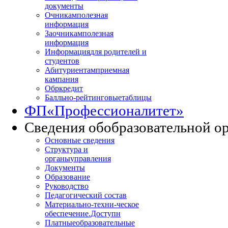
документы
Очникам
полезная
информация
Заочникам
полезная
информация
Информация
для родителей и
студентов
Абитуриентам
приемная
кампания
Обркредит
Балльно-рейтинговые
таблицы
ФП
«Профессионалитет»
Сведения об
образовательной о
Основные сведения
Структура и
органы
управления
Документы
Образование
Руководство
Педагогический состав
Материально-техни
-ческое
обеспечение.Доступн
Платные
образовательные