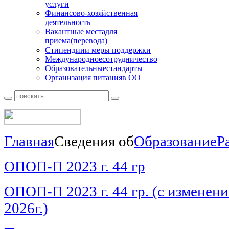
услуги
Финансово
-хозяйственная
деятельность
Вакантные места
для
приема(перевода)
Стипендии
и меры поддержки
Международное
сотрудничество
Образовательные
стандарты
Организация питания
в ОО
Главная
Сведения об
Образование
Р
ОПОП-П 2023 г. 44 гр
ОПОП-П 2023 г. 44 гр. (с изменен
2026г.)