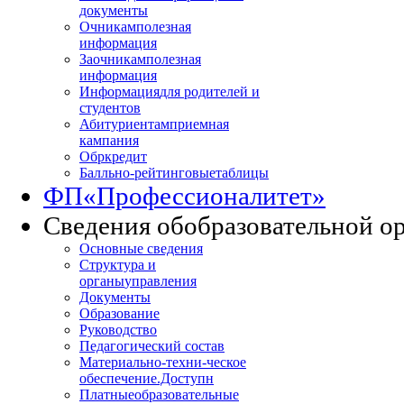
документы
Очникам
полезная
информация
Заочникам
полезная
информация
Информация
для родителей и
студентов
Абитуриентам
приемная
кампания
Обркредит
Балльно-рейтинговые
таблицы
ФП
«Профессионалитет»
Сведения об
образовательной о
Основные сведения
Структура и
органы
управления
Документы
Образование
Руководство
Педагогический состав
Материально-техни
-ческое
обеспечение.Доступн
Платные
образовательные