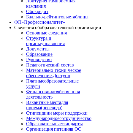
Абитуриентам
приемная
кампания
Обркредит
Балльно-рейтинговые
таблицы
ФП
«Профессионалитет»
Сведения об
образовательной организации
Основные сведения
Структура и
органы
управления
Документы
Образование
Руководство
Педагогический состав
Материально-техни
-ческое
обеспечение.Доступн
Платные
образовательные
услуги
Финансово
-хозяйственная
деятельность
Вакантные места
для
приема(перевода)
Стипендии
и меры поддержки
Международное
сотрудничество
Образовательные
стандарты
Организация питания
в ОО