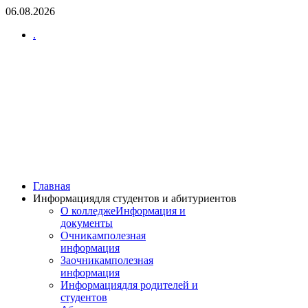
06.08.2026
.
Главная
Информация
для студентов и абитуриентов
О колледже
Информация и
документы
Очникам
полезная
информация
Заочникам
полезная
информация
Информация
для родителей и
студентов