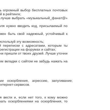
ть огромный выбор бесплатных почтовых
й в рейтинге;
, лучше выбрать «музыкальный_фанат@»
оля нужно вводить код, присылаемый по
жен быть свой надежный, устойчивый к
используй эту возможность;
й переписки с адресатами, которым ты
регистрации на форумах и сайтах;
ни пришли от твоих друзей. Лучше уточни
м вкладки с сайтом не забудь нажать на
 оскорбления, агрессию, запугивание;
нтернет-сервисов.
я вести и, если нет того, к кому можно
чать оскорблениями на оскорбления, то