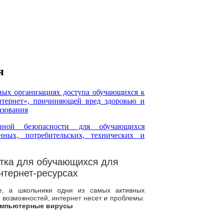
я
ных организациях доступа обучающихся к
нтернет», причиняющей вред здоровью и
азования
нной безопасности для обучающихся
ных, потребительских, технических и
ка для обучающихся для
тернет-ресурсах
е, а школьники одни из самых активных
 возможностей, интернет несет и проблемы.
мпьютерные вирусы