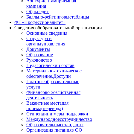
Абитуриентам
приемная
кампания
Обркредит
Балльно-рейтинговые
таблицы
ФП
«Профессионалитет»
Сведения об
образовательной организации
Основные сведения
Структура и
органы
управления
Документы
Образование
Руководство
Педагогический состав
Материально-техни
-ческое
обеспечение.Доступн
Платные
образовательные
услуги
Финансово
-хозяйственная
деятельность
Вакантные места
для
приема(перевода)
Стипендии
и меры поддержки
Международное
сотрудничество
Образовательные
стандарты
Организация питания
в ОО