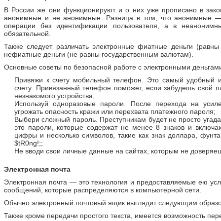
В России же они функционируют и о них уже прописано в закон
анонимные и не анонимные. Разница в том, что анонимные — 
операции без идентификации пользователя, а в неанонимны
обязательной.
Также следует различать электронные фиатные деньги (равны
нефиатные деньги (не равны государственным валютам).
Основные советы по безопасной работе с электронными деньгам
Привяжи к счету мобильный телефон. Это самый удобный и
счету. Привязанный телефон поможет, если забудешь свой п
незнакомого устройства;
Используй одноразовые пароли. После перехода на усил
угрожать опасность кражи или перехвата платежного пароля;
Выбери сложный пароль. Преступникам будет не просто угад
это пароли, которые содержат не менее 8 знаков и включа
цифры и несколько символов, такие как знак доллара, фунта
$tR0ng!;;
Не вводи свои личные данные на сайтах, которым не доверяе
Электронная почта
Электронная почта — это технология и предоставляемые ею усл
сообщений, которые распределяются в компьютерной сети.
Обычно электронный почтовый ящик выглядит следующим образ
Также кроме передачи простого текста, имеется возможность пе