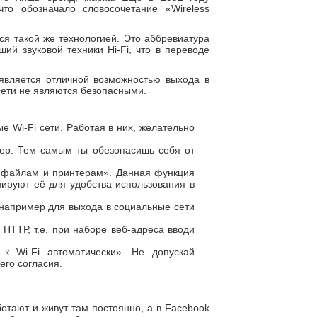
то обозначало словосочетание «Wireless
ся такой же технологией. Это аббревиатура
ий звуковой техники Hi-Fi, что в переводе
 является отличной возможностью выхода в
 сети не являются безопасными.
Wi-Fi сети. Работая в них, желательно
ер. Тем самым ты обезопасишь себя от
к файлам и принтерам». Данная функция
вируют её для удобства использования в
 например для выхода в социальные сети
НТТР, т.е. при наборе веб-адреса вводи
 Wi-Fi автоматически». Не допускай
его согласия.
отают и живут там постоянно, а в Facebook