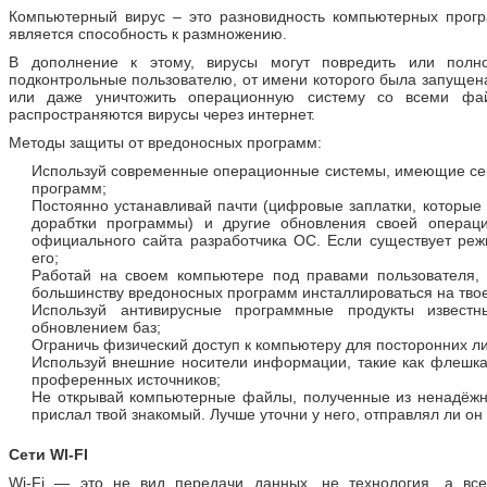
Компьютерный вирус – это разновидность компьютерных прогр
является способность к размножению.
В дополнение к этому, вирусы могут повредить или полн
подконтрольные пользователю, от имени которого была запущен
или даже уничтожить операционную систему со всеми фа
распространяются вирусы через интернет.
Методы защиты от вредоносных программ:
Используй современные операционные системы, имеющие се
программ;
Постоянно устанавливай пачти (цифровые заплатки, которые
дорабтки программы) и другие обновления своей операци
официального сайта разработчика ОС. Если существует реж
его;
Работай на своем компьютере под правами пользователя, 
большинству вредоносных программ инсталлироваться на тво
Используй антивирусные программные продукты известн
обновлением баз;
Ограничь физический доступ к компьютеру для посторонних ли
Используй внешние носители информации, такие как флешка,
проференных источников;
Не открывай компьютерные файлы, полученные из ненадёжн
прислал твой знакомый. Лучше уточни у него, отправлял ли он 
Сети WI-FI
Wi-Fi — это не вид передачи данных, не технология, а вс