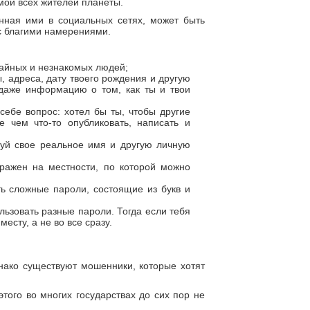
мой всех жителей планеты.
нная ими в социальных сетях, может быть
 с благими намерениями.
учайных и незнакомых людей;
 адреса, дату твоего рождения и другую
даже информацию о том, как ты и твои
ебе вопрос: хотел бы ты, чтобы другие
е чем что-то опубликовать, написать и
зуй свое реальное имя и другую личную
ражен на местности, по которой можно
ь сложные пароли, состоящие из букв и
льзовать разные пароли. Тогда если тебя
есту, а не во все сразу.
нако существуют мошенники, которые хотят
того во многих государствах до сих пор не