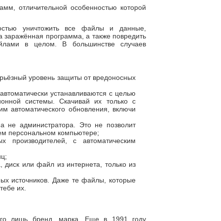
амм, отличительной особенностью которой
остью уничтожить все файлы и данные,
а заражённая программа, а также повредить
йлами в целом. В большинстве случаев
рьёзный уровень защиты от вредоносных
 автоматически устанавливаются с целью
онной системы. Скачивай их только с
им автоматического обновления, включи
а не администратора. Это не позволит
ем персональном компьютере;
ых производителей, с автоматическим
ц;
 диск или файл из интернета, только из
ых источников. Даже те файлы, которые
тебе их.
его лишь бренд, марка. Еще в 1991 году