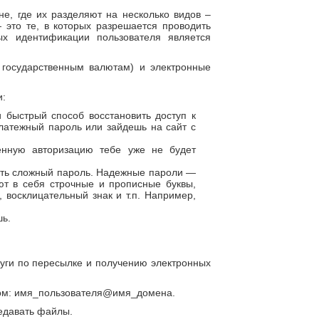
е, где их разделяют на несколько видов –
это те, в которых разрешается проводить
х идентификации пользователя является
 государственным валютам) и электронные
и:
 быстрый способ восстановить доступ к
латежный пароль или зайдешь на сайт с
енную авторизацию тебе уже не будет
ать сложный пароль. Надежные пароли —
ют в себя строчные и прописные буквы,
, восклицательный знак и т.п. Например,
шь.
уги по пересылке и получению электронных
ом: имя_пользователя@имя_домена.
редавать файлы.