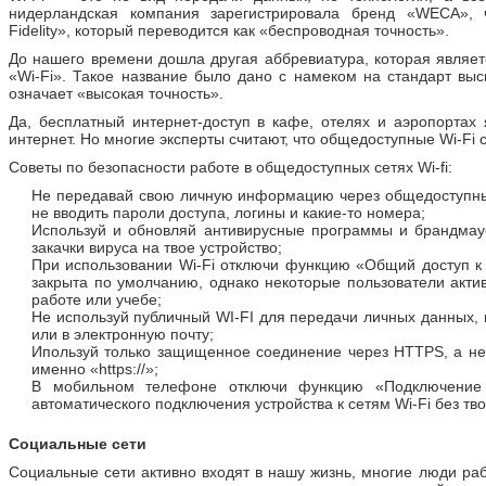
нидерландская компания зарегистрировала бренд «WECA», ч
Fidelity», который переводится как «беспроводная точность».
До нашего времени дошла другая аббревиатура, которая являет
«Wi-Fi». Такое название было дано с намеком на стандарт высш
означает «высокая точность».
Да, бесплатный интернет-доступ в кафе, отелях и аэропортах
интернет. Но многие эксперты считают, что общедоступные Wi-Fi
Советы по безопасности работе в общедоступных сетях Wi-fi:
Не передавай свою личную информацию через общедоступные 
не вводить пароли доступа, логины и какие-то номера;
Используй и обновляй антивирусные программы и брандмау
закачки вируса на твое устройство;
При использовании Wi-Fi отключи функцию «Общий доступ 
закрыта по умолчанию, однако некоторые пользователи акти
работе или учебе;
Не используй публичный WI-FI для передачи личных данных,
или в электронную почту;
Ипользуй только защищенное соединение через HTTPS, а не 
именно «https://»;
В мобильном телефоне отключи функцию «Подключение к
автоматического подключения устройства к сетям Wi-Fi без тво
Социальные сети
Социальные сети активно входят в нашу жизнь, многие люди раб