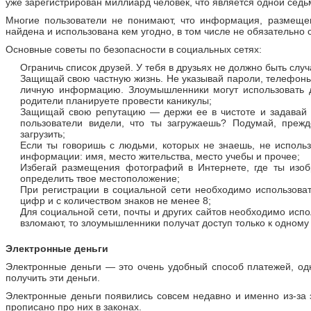
уже зарегистрирован миллиард человек, что является одной седь
Многие пользователи не понимают, что информация, размеще
найдена и использована кем угодно, в том числе не обязательно
Основные советы по безопасности в социальных сетях:
Ограничь список друзей. У тебя в друзьях не должно быть сл
Защищай свою частную жизнь. Не указывай пароли, телефоны,
личную информацию. Злоумышленники могут использовать 
родители планируете провести каникулы;
Защищай свою репутацию — держи ее в чистоте и задавай с
пользователи видели, что ты загружаешь? Подумай, прежд
загрузить;
Если ты говоришь с людьми, которых не знаешь, не исполь
информации: имя, место жительства, место учебы и прочее;
Избегай размещения фотографий в Интернете, где ты изоб
определить твое местоположение;
При регистрации в социальной сети необходимо использоват
цифр и с количеством знаков не менее 8;
Для социальной сети, почты и других сайтов необходимо испо
взломают, то злоумышленники получат доступ только к одному м
Электронные деньги
Электронные деньги — это очень удобный способ платежей, од
получить эти деньги.
Электронные деньги появились совсем недавно и именно из-за э
прописано про них в законах.