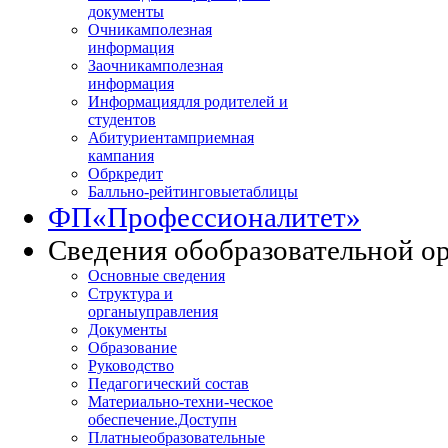
документы
Очникам
полезная
информация
Заочникам
полезная
информация
Информация
для родителей и
студентов
Абитуриентам
приемная
кампания
Обркредит
Балльно-рейтинговые
таблицы
ФП
«Профессионалитет»
Сведения об
образовательной о
Основные сведения
Структура и
органы
управления
Документы
Образование
Руководство
Педагогический состав
Материально-техни
-ческое
обеспечение.Доступн
Платные
образовательные