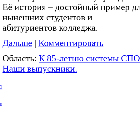
Её история – достойный пример д
нынешних студентов и
абитуриентов колледжа.
Дальше
|
Комментировать
Область:
К 85-летию системы СПО
Наши выпускники.
О
ии