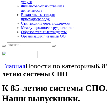
услуги
Финансово
-хозяйственная
деятельность
Вакантные места
для
приема(перевода)
Стипендии
и меры поддержки
Международное
сотрудничество
Образовательные
стандарты
Организация питания
в ОО
Главная
Новости по категориям
К 8
летию системы СПО
К 85-летию системы СПО
Наши выпускники.